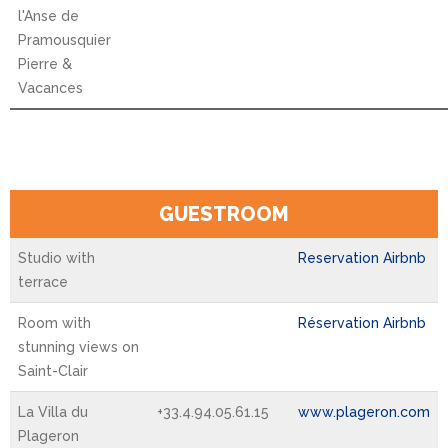
l'Anse de
Pramousquier
Pierre &
Vacances
GUESTROOM
Studio with
Reservation Airbnb
terrace
Room with
Réservation Airbnb
stunning views on
Saint-Clair
La Villa du
+33.4.94.05.61.15
www.plageron.com
Plageron