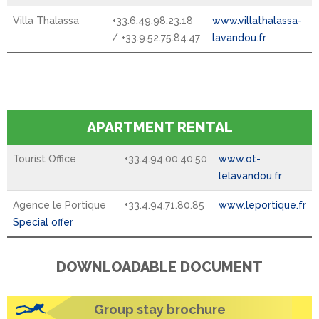
Villa Thalassa
+33.6.49.98.23.18
www.villathalassa-
/ +33.9.52.75.84.47
lavandou.fr
APARTMENT RENTAL
Tourist Office
+33.4.94.00.40.50
www.ot-
lelavandou.fr
Agence le Portique
+33.4.94.71.80.85
www.leportique.fr
Special offer
DOWNLOADABLE DOCUMENT
Group stay brochure