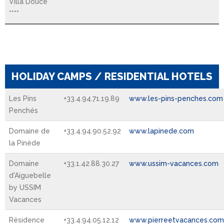
Villa Douce
****
HOLIDAY CAMPS / RESIDENTIAL HOTELS
Les Pins
+33.4.94.71.19.89
www.les-pins-penches.com
Penchés
Domaine de
+33.4.94.90.52.92
www.lapinede.com
la Pinède
Domaine
+33.1.42.88.30.27
www.ussim-vacances.com
d'Aiguebelle
by USSIM
Vacances
Résidence
+33.4.94.05.12.12
www.pierreetvacances.com