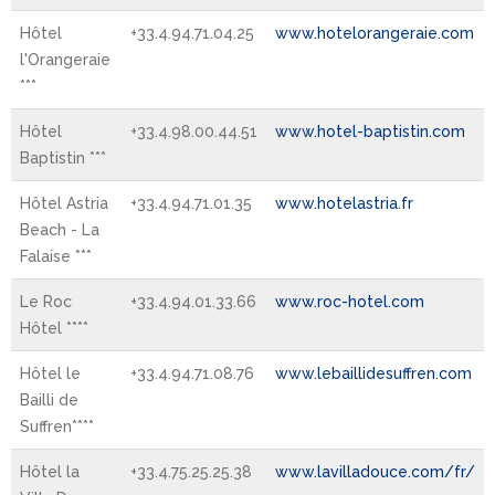
Hôtel
+33.4.94.71.04.25
www.hotelorangeraie.com
l'Orangeraie
***
Hôtel
+33.4.98.00.44.51
www.hotel-baptistin.com
Baptistin ***
Hôtel Astria
+33.4.94.71.01.35
www.hotelastria.fr
Beach - La
Falaise ***
Le Roc
+33.4.94.01.33.66
www.roc-hotel.com
Hôtel ****
Hôtel le
+33.4.94.71.08.76
www.lebaillidesuffren.com
Bailli de
Suffren****
Hôtel la
+33.4.75.25.25.38
www.lavilladouce.com/fr/