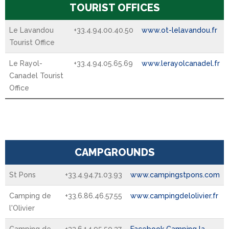
TOURIST OFFICES
Le Lavandou
+33.4.94.00.40.50
www.ot-lelavandou.fr
Tourist Office
Le Rayol-
+33.4.94.05.65.69
www.lerayolcanadel.fr
Canadel Tourist
Office
CAMPGROUNDS
St Pons
+33.4.94.71.03.93
www.campingstpons.com
Camping de
+33.6.86.46.57.55
www.campingdelolivier.fr
l'Olivier