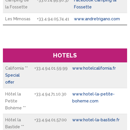
Camping de
+33.6.14.95.50.37
Facebook Camping la
la Fossette
Fossette
Les Mimosas
+33.4.94.05.74.41
www.andretrigano.com
HOTELS
California **
+33.4.94.01.59.99
www.hotelcalifornia.fr
Special
offer
Hôtel la
+33.4.94.71.10.30
www.hotel-la-petite-
Petite
boheme.com
Bohème **
Hôtel la
+33.4.94.01.57.00
www.hotel-la-bastide.fr
Bastide **