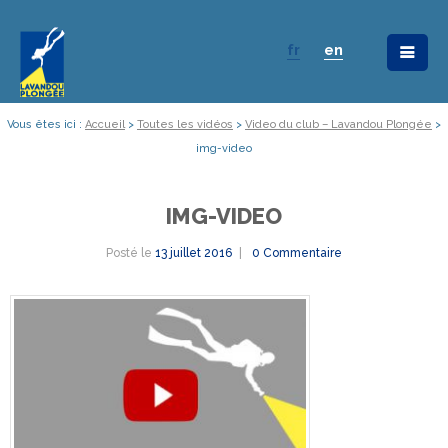
fr
en
Vous êtes ici :
Accueil
>
Toutes les vidéos
>
Video du club – Lavandou Plongée
>
img-video
IMG-VIDEO
Posté le
13 juillet 2016
0 Commentaire