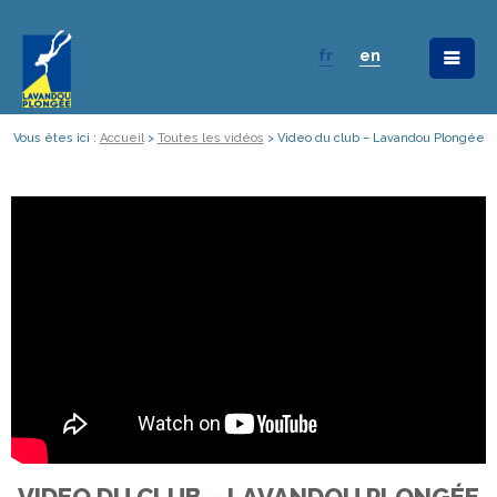
fr
en
Vous êtes ici :
Accueil
>
Toutes les vidéos
>
Video du club – Lavandou Plongée
VIDEO DU CLUB – LAVANDOU PLONGÉE