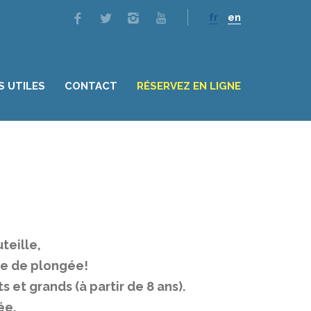
fr
en
S UTILES
CONTACT
RÉSERVEZ EN LIGNE
teille,
me de plongée!
 et grands (à partir de 8 ans).
ée.