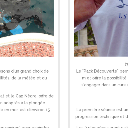
(
osons d'un grand choix de
Le "Pack Découverte" perme
ilités, de la météo et du
m et offre la possibili
s'engager dans un cursu
at et le Cap Nègre, offre de
bien adaptés à la plongée
e en mer, est d'environ 15
La première séance est u
progression technique et d'
s environ) pour rejoindre
Les 3 plongées seront val