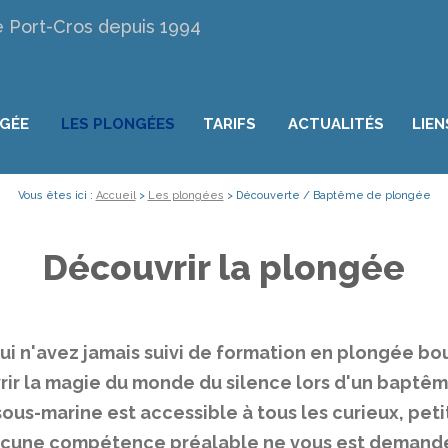
e Port-Cros depuis 1994
NGÉE
LES PLONGÉES
TARIFS
ACTUALITÉS
LIEN
Vous êtes ici :
Accueil
>
Les plongées
>
Découverte / Baptême de plongée
Découvrir la plongée
ui n'avez jamais suivi de formation en plongée bou
ir la magie du monde du silence lors d'un baptê
sous-marine est accessible à tous les curieux, petits
cune compétence préalable ne vous est demand