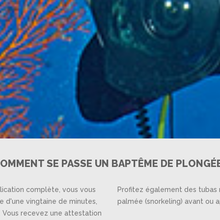
OMMENT SE PASSE UN BAPTÊME DE PLONGÉ
plication complète, vous vous
Profitez également des tubas m
 d'une vingtaine de minutes,
palmée (snorkeling) avant ou 
 Vous recevez une attestation