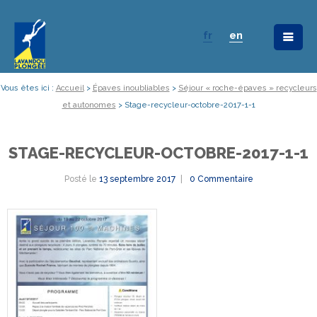
fr
en
Vous êtes ici :
Accueil
>
Épaves inoubliables
>
Séjour « roche-épaves » recycleurs
et autonomes
>
Stage-recycleur-octobre-2017-1-1
STAGE-RECYCLEUR-OCTOBRE-2017-1-1
Posté le
13 septembre 2017
0 Commentaire