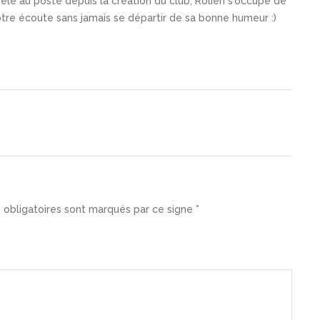
idèle au poste depuis la création du club, Rolien s'occupe de
votre écoute sans jamais se départir de sa bonne humeur :)
 obligatoires sont marqués par ce signe *