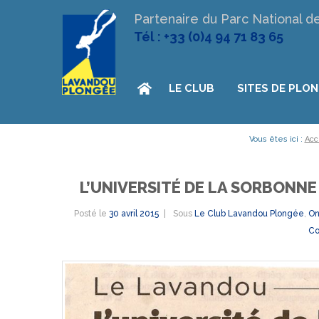
Partenaire du Parc National d
Tél : +33 (0)4 94 71 83 65
LE CLUB
SITES DE PLO
Vous êtes ici :
Acc
L’UNIVERSITÉ DE LA SORBONN
Posté le
30 avril 2015
Sous
Le Club Lavandou Plongée
,
On
Co