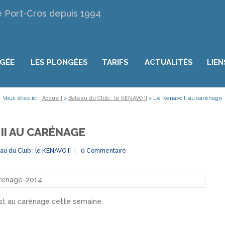
e Port-Cros depuis 1994
NGÉE
LES PLONGÉES
TARIFS
ACTUALITÉS
LIEN
Vous êtes ici :
Accueil
>
Bateau du Club : le KENAVO II
>
Le Kenavo II au carénage
II AU CARÉNAGE
au du Club : le KENAVO II
0 Commentaire
I est au carénage cette semaine.