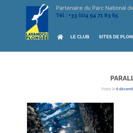
Partenaire du Parc National d
Tél : +33 (0)4 94 71 83 65
LE CLUB
SITES DE PLO
PARAL
Posté le
6 décemb