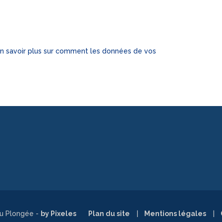
n savoir plus sur comment les données de vos
ou Plongée -
by Pixeles
Plan du site
Mentions légales