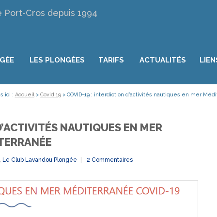
e Port-Cros depuis 1994
NGÉE
LES PLONGÉES
TARIFS
ACTUALITÉS
LIEN
 ici :
Accueil
>
Covid 19
>
COVID-19 : interdiction d’activités nautiques en mer Méd
 D’ACTIVITÉS NAUTIQUES EN MER
TERRANÉE
,
Le Club Lavandou Plongée
2 Commentaires