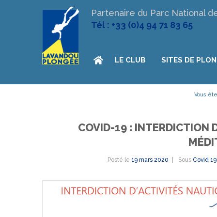
Partenaire du Parc National d
Tél : +33 (0)4 94 71 83 65
LE CLUB
SITES DE PLO
Vous êtes
COVID-19 : INTERDICTION
MÉDI
Posté le
19 mars 2020
Sous
Covid 19