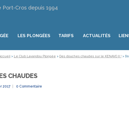
e Port-Cros depuis 1994
NGÉE
LES PLONGÉES
TARIFS
ACTUALITÉS
LIEN
Accueil
>
Le Club Lavandou Plongée
>
Des douches chaudes sur le KENAVO II !
>
Do
ES CHAUDES
er 2017
0 Commentaire