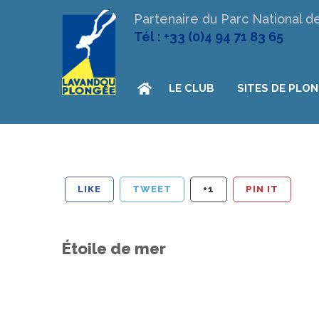
Partenaire du Parc National d
Tél : +33 (0)4 94 71 83 65
LE CLUB
SITES DE PLO
LIKE
TWEET
+1
PIN IT
Étoile de mer